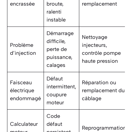
encrassée
broute,
remplacement
ralenti
instable
Démarrage
Nettoyage
difficile,
Problème
injecteurs,
perte de
d’injection
contrôle pompe
puissance,
haute pression
calages
Défaut
Faisceau
Réparation ou
intermittent,
électrique
remplacement du
coupure
endommagé
câblage
moteur
Code
Calculateur
défaut
Reprogrammation
moteur
persistant,