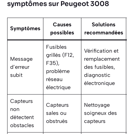
symptômes sur Peugeot 3008
Causes
Solutions
R
Symptômes
possibles
recommandées
f
Fusibles
Vérification et
grillés (F12,
Message
remplacement
F35),
De
d’erreur
des fusibles,
problème
O
subit
diagnostic
réseau
électronique
électrique
Capteurs
Va
Capteurs
Nettoyage
non
B
sales ou
soigneux des
détectent
N
obstrués
capteurs
obstacles
Fe