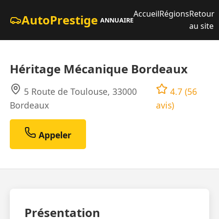
Accueil
Régions
Retour
AutoPrestige
ANNUAIRE
au site
Héritage Mécanique Bordeaux
5 Route de Toulouse, 33000
4.7 (56
Bordeaux
avis)
Appeler
Présentation